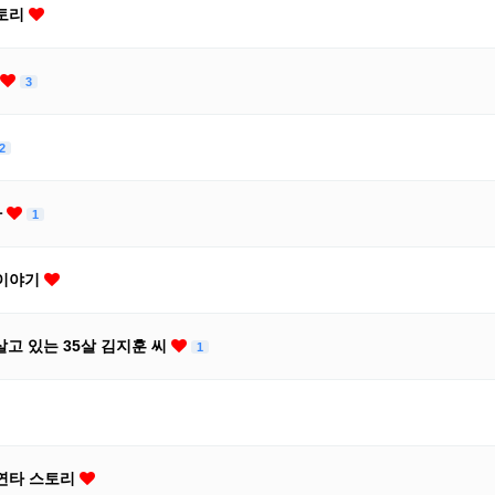
스토리
3
2
다
1
 이야기
살고 있는 35살 김지훈 씨
1
 3연타 스토리