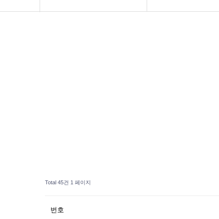
토토가이드
보증업체리스트
보증업체
이용사례모음
커뮤니티
이용안내
제휴문의
고객센터
Total 45건
1 페이지
번호