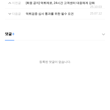
이전글
[회원 공지] 먹튀제로, 24시간 고객센터 대응체계 강화
25.10.03
25.07.12
다음글
먹튀검증 심사 통과를 위한 필수 요건
댓글
0
등록된 댓글이 없습니다.