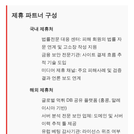
제휴 파트너 구성
국내 제휴처
법률전문 대응 센터: 피해 회원의 법률 자
문 연계 및 고소장 작성 지원
금융 보안 전문기관: 사이트 결제 흐름 추
적 기술 도입
미디어 제휴 채널: 주요 피해사례 및 검증
결과 언론 보도 연계
해외 제휴처
글로벌 먹튀 DB 공유 플랫폼 (홍콩, 말레
이시아 기반)
서버 분석 전문 보안 업체: 도메인 및 서버
이력 추적 툴 제공
유럽 베팅 감사기관: 라이선스 위조 여부