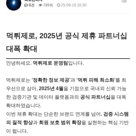
0건
789회
25-09-10 16:30
먹튀제로, 2025년 공식 제휴 파트너십
대폭 확대
안녕하세요.
먹튀제로 운영팀
입니다.
먹튀제로는
‘정확한 정보 제공’
과
‘먹튀 피해 최소화’
를 최
우선으로 삼아,
2025년 4월
을 기점으로 국내외 신뢰 가능
한 검증기관 및 데이터 플랫폼과의
공식 파트너십
을 대폭
확대하였습니다.
이번 제휴 확대는 단순한 브랜드 연계를 넘어,
검증 시스템
의 질적 향상
과
회원 보호 범위 확장
을 실현하는 핵심 기반
이 됩니다.