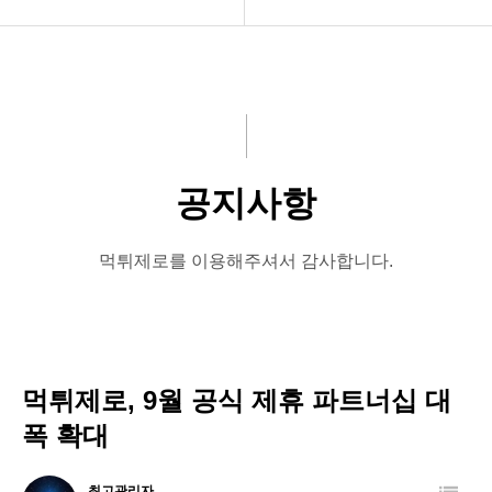
토토가이드
문의하기
보증업체
공지사항
커뮤니티
자주하는 질문
공지사항
제휴문의
고객센터
먹튀제로를 이용해주셔서 감사합니다.
먹튀제로, 9월 공식 제휴 파트너십 대
폭 확대
최고관리자