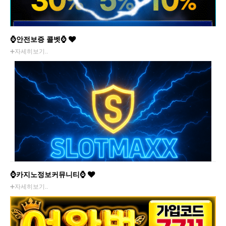
⌚안전보증 콜벳⌚
➕자세히보기..
⌚카지노정보커뮤니티⌚
➕자세히보기..