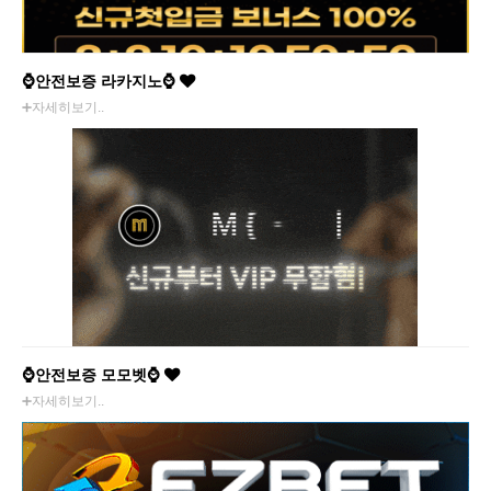
⌚안전보증 라카지노⌚
➕자세히보기..
⌚안전보증 모모벳⌚
➕자세히보기..