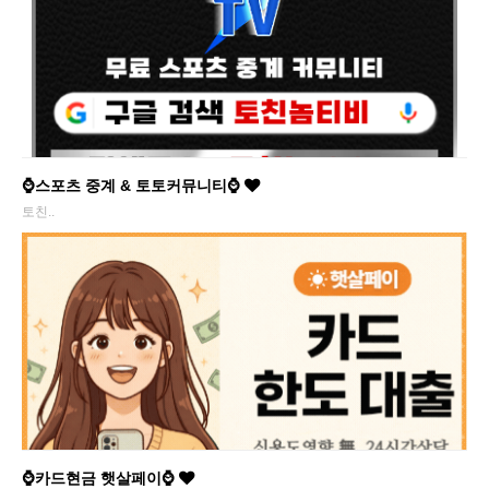
⌚스포츠 중계 & 토토커뮤니티⌚
토친..
⌚카드현금 햇살페이⌚