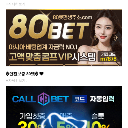
➕자세히보기..
⌚안전보증 80벳⌚
➕자세히보기..