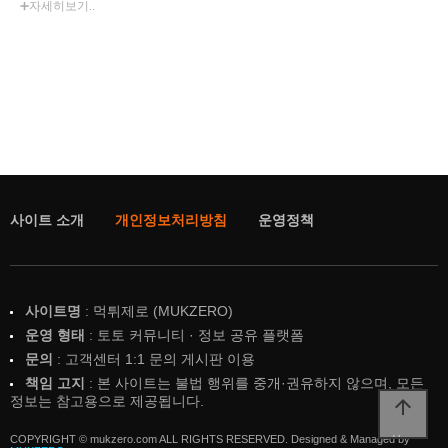
➕자세히보기..
사이트 소개
개인정보처리방침
운영정책
사이트명
: 먹튀제로 (MUKZERO)
운영 형태
: 토토 커뮤니티 · 정보 공유 플랫폼
문의
: 고객센터 1:1 문의 게시판 이용
책임 고지
: 본 사이트는 불법 행위를 중개·권유하지 않으며, 모든
정보는 참고용으로 제공됩니다.
arrow_upward
COPYRIGHT © mukzero.com ALL RIGHTS RESERVED. Designed & Managed by