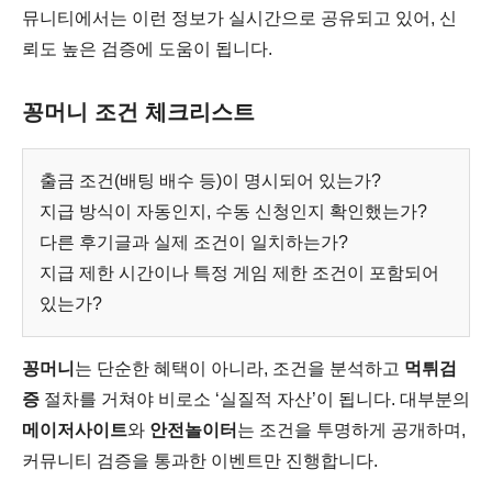
뮤니티에서는 이런 정보가 실시간으로 공유되고 있어, 신
뢰도 높은 검증에 도움이 됩니다.
꽁머니 조건 체크리스트
출금 조건(배팅 배수 등)이 명시되어 있는가?
지급 방식이 자동인지, 수동 신청인지 확인했는가?
다른 후기글과 실제 조건이 일치하는가?
지급 제한 시간이나 특정 게임 제한 조건이 포함되어
있는가?
꽁머니
는 단순한 혜택이 아니라, 조건을 분석하고
먹튀검
증
절차를 거쳐야 비로소 ‘실질적 자산’이 됩니다. 대부분의
메이저사이트
와
안전놀이터
는 조건을 투명하게 공개하며,
커뮤니티 검증을 통과한 이벤트만 진행합니다.