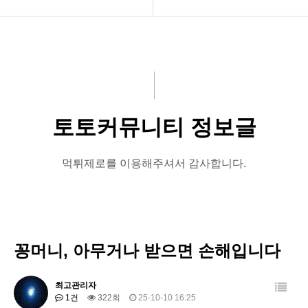
토토가이드
토토지식
보증업체
이용법
커뮤니티
선택기준
토토커뮤니티 정보글
제휴문의
주의사항
고객센터
먹튀제로를 이용해주셔서 감사합니다.
꽁머니, 아무거나 받으면 손해입니다
최고관리자
1건
322회
25-10-10 16:25