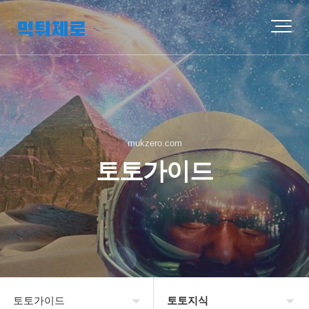
mukzero.com
토토가이드
토토가이드
토토지식