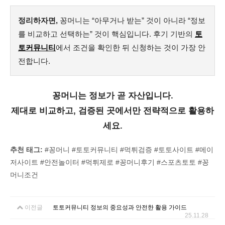
정리하자면,
꽁머니는 “아무거나 받는” 것이 아니라 “정보
를 비교하고 선택하는” 것이 핵심입니다. 후기 기반의
토
토커뮤니티
에서 조건을 확인한 뒤 신청하는 것이 가장 안
전합니다.
꽁머니는 정보가 곧 자산입니다.
제대로 비교하고, 검증된 곳에서만 전략적으로 활용하
세요.
추천 태그:
#꽁머니 #토토커뮤니티 #먹튀검증 #토토사이트 #메이
저사이트 #안전놀이터 #먹튀제로 #꽁머니후기 #스포츠토토 #꽁
머니조건
이전글
토토커뮤니티 정보의 중요성과 안전한 활용 가이드
25.11.28