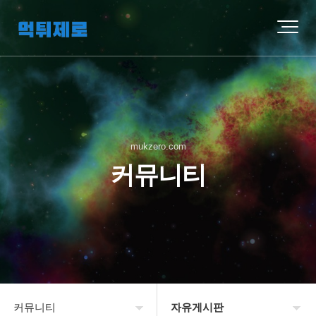
mukzero.com
커뮤니티
커뮤니티
자유게시판