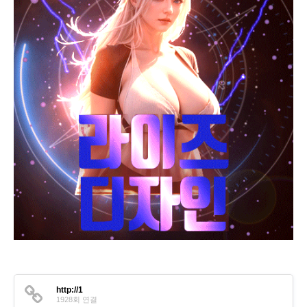
http://1
1928회 연결