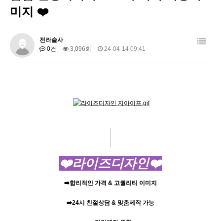
미지 ❤️
전라슬사
0건
3,096회
24-04-14 09:41
❤️라이즈디자인❤️
➡️합리적인 가격 & 고퀄리티 이미지
➡️24시 친절상담 & 맞춤제작 가능