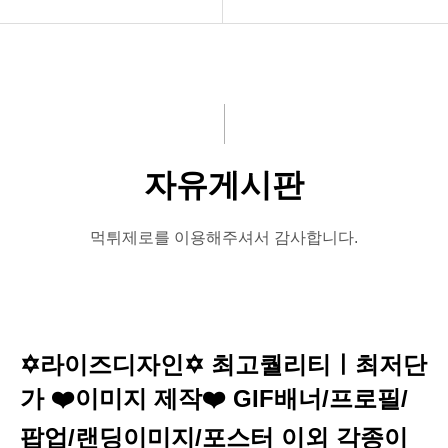
토토가이드
자유게시판
보증업체
커뮤니티
자유게시판
제휴문의
고객센터
먹튀제로를 이용해주셔서 감사합니다.
✡️​라이즈디자인✡️ 최고퀄리티ㅣ최저단
가 ❤️이미지 제작❤️ GIF배너/프로필/
팝업/랜딩이미지/포스터 이외 각종이