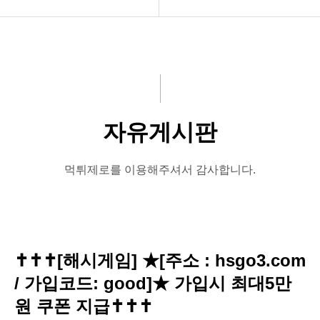
토토가이드
자유게시판
보증업체
커뮤니티
자유게시판
제휴문의
고객센터
먹튀제로를 이용해주셔서 감사합니다.
✝️✝️✝️[해시게임] ★[주소 : hsgo3.com
/ 가입코드: good]★ 가입시 최대5만
원 쿠폰 지급✝️✝️✝️