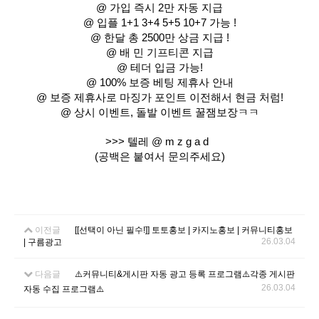
@ 가입 즉시 2만 자동 지급
@ 입플 1+1 3+4 5+5 10+7 가능 !
@ 한달 총 2500만 상금 지급 !
@ 배 민 기프티콘 지급
@ 테더 입금 가능!
@ 100% 보증 베팅 제휴사 안내
@ 보증 제휴사로 마징가 포인트 이전해서 현금 처럼!
@ 상시 이벤트, 돌발 이벤트 꿀잼보장ㅋㅋ
>>> 텔레 @ m z g a d
(공백은 붙여서 문의주세요)
이전글
[[선택이 아닌 필수!]] 토토홍보 | 카지노홍보 | 커뮤니티홍보
26.03.04
| 구름광고
다음글
⚠️커뮤니티&게시판 자동 광고 등록 프로그램⚠️각종 게시판
26.03.04
자동 수집 프로그램⚠️