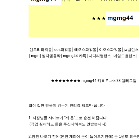
엔트리파워볼│eos파워볼│에오스파워볼│이오스파워볼│jw밸런스│
│mgm│엠지엠홀짝│mgmg44 캬툑│사다리밸런스│네임드밸런스
★★★★★★★★ mgmg44 캬툑 // akkt78 텔레그램
말이 길면 믿음이 없는게 진리죠 팩트만 씁니다
1. 사쟝님들 샤이트에 "제 돈"으로 츙전 해줍니다
(쟉업 실패해도 돈을 주신다하셔도 안받습니다)
2.환젼 나오기 전에(본인 계좌에 돈이 들어오기전에) 돈 1원도 요