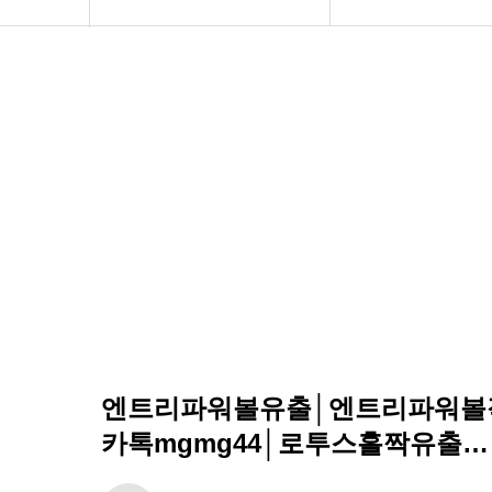
토토가이드
자유게시판
보증업체
커뮤니티
제휴문의
고객센터
엔트리파워볼유출│엔트리파워볼작
카톡mgmg44│로투스홀짝유출…