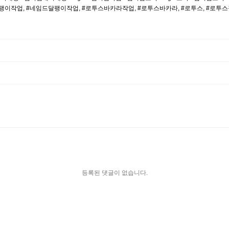
#달팽이작업, #네임드달팽이작업, #로투스바카라작업, #로투스바카라, #로투스, #로투
등록된 댓글이 없습니다.