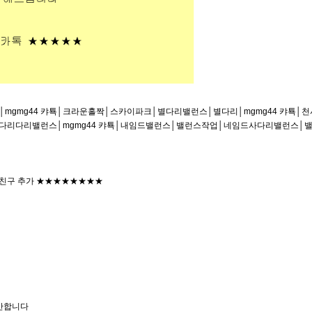
mgmg44 캬툑│크라운홀짝│스카이파크│별다리밸런스│별다리│mgmg44 캬툑│
│다리다리밸런스│mgmg44 캬툑│내임드밸런스│밸런스작업│네임드사다리밸런스│밸
 친구 추가 ★★★★★★★★
구안합니다