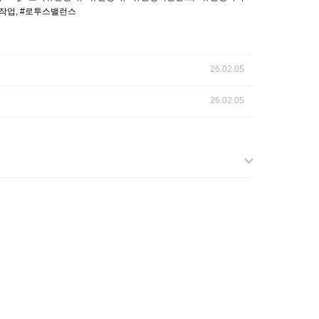
스작업, #로투스밸런스
26.02.05
26.02.05