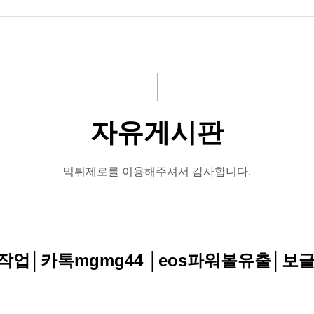
자유게시판
먹튀제로를 이용해주셔서 감사합니다.
업│카톡mgmg44 │eos파워볼유출│