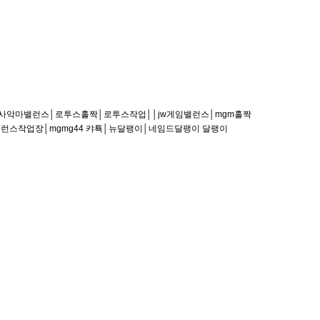
천사악마밸런스│로투스홀짝│로투스작업││jw게임밸런스│mgm홀짝
런스작업장│mgmg44 캬툑│뉴달팽이│네임드달팽이 달팽이