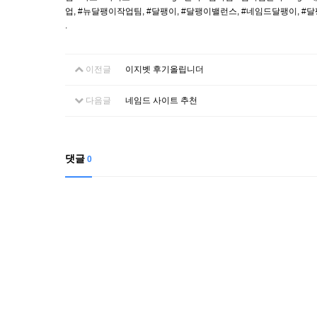
업, #뉴달팽이작업팀, #달팽이, #달팽이밸런스, #네임드달팽이, 
.
이전글
이지벳 후기올립니더
다음글
네임드 사이트 추천
댓글
0