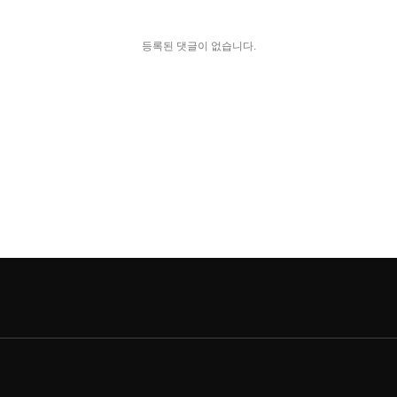
등록된 댓글이 없습니다.