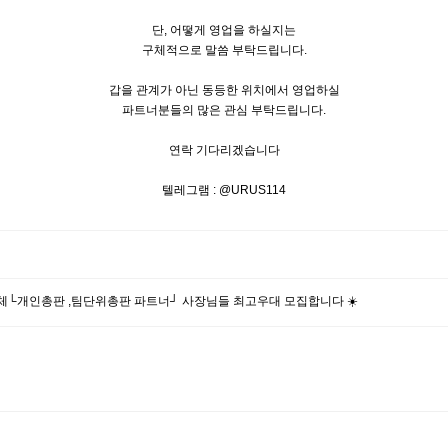
단, 어떻게 영업을 하실지는
구체적으로 말씀 부탁드립니다.
갑을 관계가 아닌 동등한 위치에서 영업하실
파트너분들의 많은 관심 부탁드립니다.
연락 기다리겠습니다
텔레그램 : @URUS114
업체└개인총판 ,팀단위총판 파트너┘ 사장님들 최고우대 모집합니다 ☀️