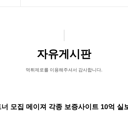
자유게시판
먹튀제로를 이용해주셔서 감사합니다.
 파트너 모집 메이져 각종 보증사이트 10억 실