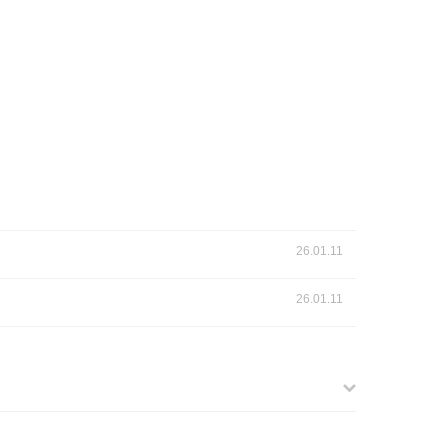
26.01.11
26.01.11