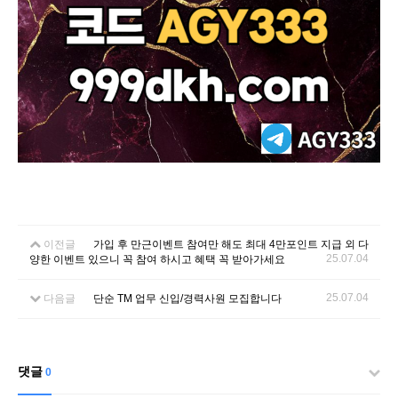
이전글
가입 후 만근이벤트 참여만 해도 최대 4만포인트 지급 외 다
25.07.04
양한 이벤트 있으니 꼭 참여 하시고 혜택 꼭 받아가세요
25.07.04
다음글
단순 TM 업무 신입/경력사원 모집합니다
댓글
0