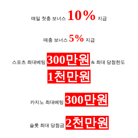
10%
매일 첫충 보너스 
 지급
5%
매충 보너스 
 지급
300만원
스포츠 최대베팅 
 & 최대 당첨한도 
1천만원
300만원
카지노 최대베팅 
2천만원
슬롯 최대 당첨금 