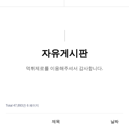
토토가이드
자유게시판
보증업체
커뮤니티
자유게시판
제휴문의
고객센터
먹튀제로를 이용해주셔서 감사합니다.
Total 47,893건
6 페이지
제목
날짜