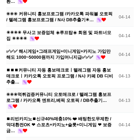
환…
✳️✳️✳️ 커뮤니티 홍보프로그램 /카카오톡 파워볼 오토픽
04-14
/ 텔레그램 홍보프로그램 / N사 DB추출기✳…
✴️✴️✴️✴️ 무사고 보증업체 ☀️루프탑☀️ 회원 및 파트너모
04-14
집 ✴️✴️✴️✴️
✅✅✅ 해시게임+그래프게임+미니게임+카지노 가입만
04-14
해도 1000~50000원까지 가입머니지급✅✅✅
⏹⏹⏹커뮤니티 자동 홍보매크로ㅣ텔레그램 자동 홍보
매크로ㅣ카카오톡 오토픽 프로그램 / N사 카페 DB 디비
04-13
추출…
✳️✳️✳️먹튀검증커뮤니티 오토매크로 / 텔레그램 홍보프
로그램 / 카카오톡 엔트리,베픽 오토픽 / DB추출기…
04-13
⏹리빈카지노⏹신규40%매충10% ❤ 배팅한도무제한 /
억대환전OK ❤ 스포츠+카지노+슬롯+미니게임 ❤ 보증
04-14
금…