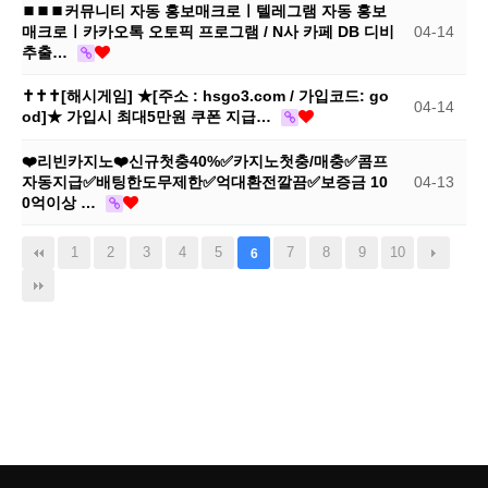
⏹⏹⏹커뮤니티 자동 홍보매크로ㅣ텔레그램 자동 홍보
매크로ㅣ카카오톡 오토픽 프로그램 / N사 카페 DB 디비
04-14
추출…
✝️✝️✝️[해시게임] ★[주소 : hsgo3.com / 가입코드: go
04-14
od]★ 가입시 최대5만원 쿠폰 지급…
❤️리빈카지노❤️신규첫충40%✅카지노첫충/매충✅콤프
자동지급✅배팅한도무제한✅억대환전깔끔✅보증금 10
04-13
0억이상 …
1
2
3
4
5
7
8
9
10
6